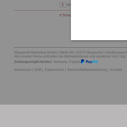
Kinder (bis 14 Jahre) |
12,00
€
0
Ticket(s)
(alle Preise inkl. MwSt., zzgl. Ver
Wuppertal Marketing GmbH | Werth 96 | 42275 Wuppertal |
info@wuppert
Alle unsere Preise enthalten die Mehrwertsteuer und verstehen sich zzgl
Zahlungsmöglichkeiten
: Vorkasse, Paypal
Impressum
|
AGB
|
Datenschutz
|
Barrierefreiheitserklärung
|
Kontakt