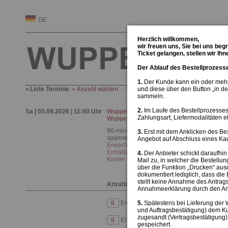
DE
Herzlich willkommen,
wir freuen uns, Sie bei uns beg
Ticket gelangen, stellen wir Ih
Der Ablauf des Bestellprozess
1.
Der Kunde kann ein oder mehr
Liste Termine
Anzahl wählen
Adresse und Zahlart
und diese über den Button „in 
Überprüfung
sammeln.
2.
Im Laufe des Bestellprozesses
Sa | 05.09.2026 | 11:00 Uhr
Wuppertal Kompakt - im Oldtimer durch
Zahlungsart, Liefermodalitäten et
Wuppertal
90-minütige Stadtrundfahrt mit informativen
3.
Erst mit dem Anklicken des Bes
spannenden Geschichten
Angebot auf Abschluss eines Kau
Erwachsene 22,50 €
/
Ermäßigt (mit Nachweis) 20,50 €
/
4.
Der Anbieter schickt daraufhi
Kinder (bis 14 Jahre) 12,00 €
Mail zu, in welcher die Bestell
über die Funktion „Drucken“ au
dokumentiert lediglich, dass di
stellt keine Annahme des Antrags
Anzahl
Annahmeerklärung durch den Anb
Erwachsene |
5.
Spätestens bei Lieferung der 
22,50
€
und Auftragsbestätigung) dem K
zugesandt (Vertragsbestätigung)
Ermäßigt (mit Nachweis) |
20,50
€
gespeichert.