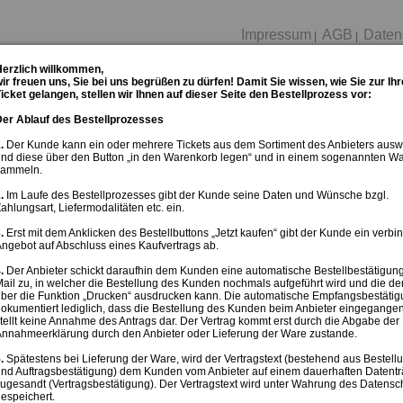
Impressum
AGB
Daten
|
|
Herzlich willkommen,
ir freuen uns, Sie bei uns begrüßen zu dürfen! Damit Sie wissen, wie Sie zur Ih
icket gelangen, stellen wir Ihnen auf dieser Seite den Bestellprozess vor:
Der Ablauf des Bestellprozesses
.
Der Kunde kann ein oder mehrere Tickets aus dem Sortiment des Anbieters aus
sse und Zahlart
nd diese über den Button „in den Warenkorb legen“ und in einem sogenannten W
Überprüfung
Abgeschlossen
sammeln.
.
Im Laufe des Bestellprozesses gibt der Kunde seine Daten und Wünsche bzgl.
Kompakt - im Oldtimer durch
Veranstaltungsort
ahlungsart, Liefermodalitäten etc. ein.
Wuppertal, Abfahrt: 11.00 h Bushaltestelle
Stadtrundfahrt mit informativen &
Bundesallee 260 (vor dem Schauspielha
.
Erst mit dem Anklicken des Bestellbuttons „Jetzt kaufen“ gibt der Kunde ein verbi
 Geschichten
ngebot auf Abschluss eines Kaufvertrags ab.
 22,50 €
/
it Nachweis) 20,50 €
/
.
Der Anbieter schickt daraufhin dem Kunden eine automatische Bestellbestätigung
14 Jahre) 12,00 €
ail zu, in welcher die Bestellung des Kunden nochmals aufgeführt wird und die d
ber die Funktion „Drucken“ ausdrucken kann. Die automatische Empfangsbestäti
okumentiert lediglich, dass die Bestellung des Kunden beim Anbieter eingegangen
tellt keine Annahme des Antrags dar. Der Vertrag kommt erst durch die Abgabe der
Preis
Löschen
nnahmeerklärung durch den Anbieter oder Lieferung der Ware zustande.
sene |
.
Spätestens bei Lieferung der Ware, wird der Vertragstext (bestehend aus Bestell
22,50
€
nd Auftragsbestätigung) dem Kunden vom Anbieter auf einem dauerhaften Datentr
ugesandt (Vertragsbestätigung). Der Vertragstext wird unter Wahrung des Datensc
t (mit Nachweis) |
20,50
€
espeichert.