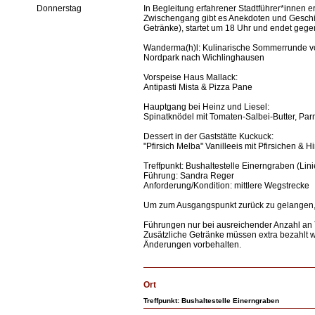
Donnerstag
In Begleitung erfahrener Stadtführer*innen 
Zwischengang gibt es Anekdoten und Geschich
Getränke), startet um 18 Uhr und endet gege
Wanderma(h)l: Kulinarische Sommerrunde 
Nordpark nach Wichlinghausen
Vorspeise Haus Mallack:
Antipasti Mista & Pizza Pane
Hauptgang bei Heinz und Liesel:
Spinatknödel mit Tomaten-Salbei-Butter, Pa
Dessert in der Gaststätte Kuckuck:
"Pfirsich Melba" Vanilleeis mit Pfirsichen
Treffpunkt: Bushaltestelle Einerngraben (Lin
Führung: Sandra Reger
Anforderung/Kondition: mittlere Wegstrecke
Um zum Ausgangspunkt zurück zu gelangen, 
Führungen nur bei ausreichender Anzahl an
Zusätzliche Getränke müssen extra bezahlt 
Änderungen vorbehalten.
Ort
Treffpunkt: Bushaltestelle Einerngraben