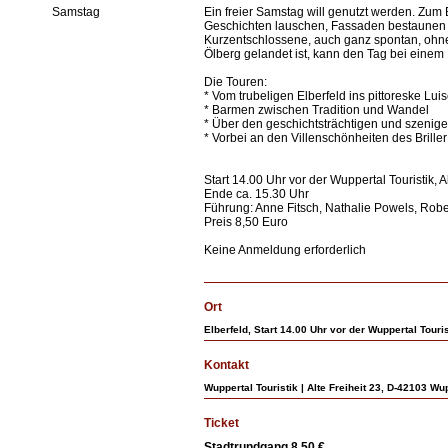
Samstag
Ein freier Samstag will genutzt werden. Zum 
Geschichten lauschen, Fassaden bestaunen u
Kurzentschlossene, auch ganz spontan, ohne 
Ölberg gelandet ist, kann den Tag bei eine
Die Touren:
* Vom trubeligen Elberfeld ins pittoreske Luis
* Barmen zwischen Tradition und Wandel
* Über den geschichtsträchtigen und szenig
* Vorbei an den Villenschönheiten des Briller 
Start 14.00 Uhr vor der Wuppertal Touristik, A
Ende ca. 15.30 Uhr
Führung: Anne Fitsch, Nathalie Powels, Robe
Preis 8,50 Euro
Keine Anmeldung erforderlich
Ort
Elberfeld, Start 14.00 Uhr vor der Wuppertal Touris
Kontakt
Wuppertal Touristik | Alte Freiheit 23, D-42103 Wu
Ticket
Stadtrundgang 8,50 €