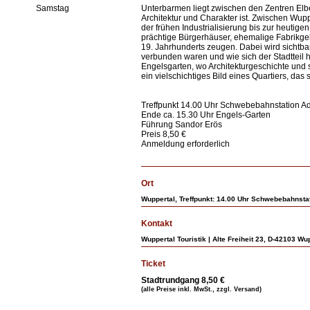
Samstag
Unterbarmen liegt zwischen den Zentren Elber
Architektur und Charakter ist. Zwischen Wupp
der frühen Industrialisierung bis zur heutige
prächtige Bürgerhäuser, ehemalige Fabrikge
19. Jahrhunderts zeugen. Dabei wird sichtba
verbunden waren und wie sich der Stadtteil 
Engelsgarten, wo Architekturgeschichte und s
ein vielschichtiges Bild eines Quartiers, da
Treffpunkt 14.00 Uhr Schwebebahnstation A
Ende ca. 15.30 Uhr Engels-Garten
Führung Sandor Erös
Preis 8,50 €
Anmeldung erforderlich
Ort
Wuppertal, Treffpunkt: 14.00 Uhr Schwebebahnsta
Kontakt
Wuppertal Touristik | Alte Freiheit 23, D-42103 Wu
Ticket
Stadtrundgang 8,50 €
(alle Preise inkl. MwSt., zzgl. Versand)