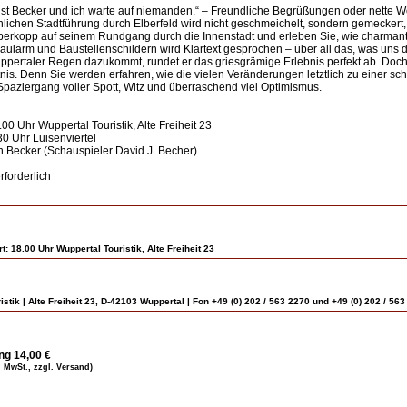
st Becker und ich warte auf niemanden.“ – Freundliche Begrüßungen oder nette Wo
ichen Stadtführung durch Elberfeld wird nicht geschmeichelt, sondern gemeckert,
erkopp auf seinem Rundgang durch die Innenstadt und erleben Sie, wie charmant
aulärm und Baustellenschildern wird Klartext gesprochen – über all das, was uns d
pertaler Regen dazukommt, rundet er das griesgrämige Erlebnis perfekt ab. Doch k
nis. Denn Sie werden erfahren, wie die vielen Veränderungen letztlich zu einer sc
Spaziergang voller Spott, Witz und überraschend viel Optimismus.
.00 Uhr Wuppertal Touristik, Alte Freiheit 23
30 Uhr Luisenviertel
 Becker (Schauspieler David J. Becher)
forderlich
t: 18.00 Uhr Wuppertal Touristik, Alte Freiheit 23
istik | Alte Freiheit 23, D-42103 Wuppertal | Fon +49 (0) 202 / 563 2270 und +49 (0) 202 / 56
ng 14,00 €
l. MwSt., zzgl. Versand)