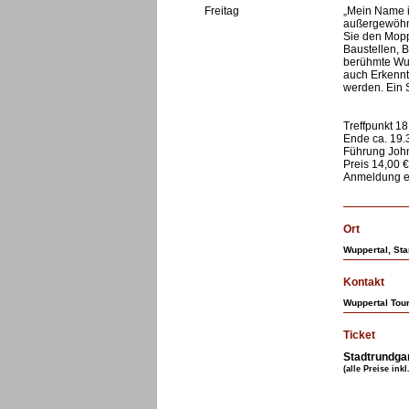
Freitag
„Mein Name i
außergewöhnl
Sie den Mopp
Baustellen, B
berühmte Wup
auch Erkennt
werden. Ein 
Treffpunkt 18
Ende ca. 19.
Führung John
Preis 14,00 €
Anmeldung er
Ort
Wuppertal, Star
Kontakt
Wuppertal Tour
Ticket
Stadtrundga
(alle Preise ink