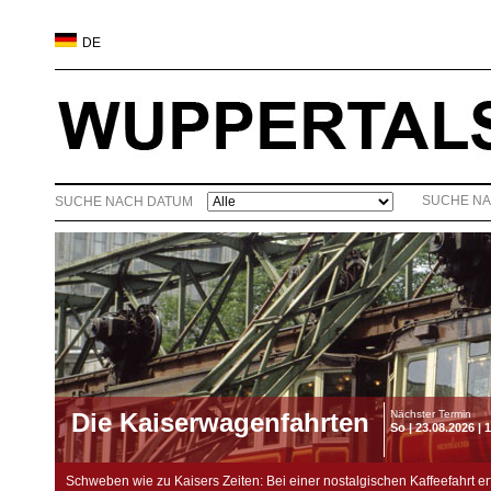
DE
SUCHE NA
SUCHE NACH DATUM
Die Kaiserwagenfahrten
Nächster Termin
So | 23.08.2026 | 
Schweben wie zu Kaisers Zeiten: Bei einer nostalgischen Kaffeefahrt e