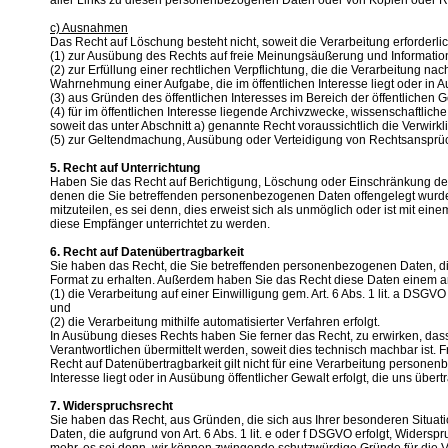
aller Links zu diesen personenbezogenen Daten oder von Kopien oder R
c) Ausnahmen
Das Recht auf Löschung besteht nicht, soweit die Verarbeitung erforderlic
(1) zur Ausübung des Rechts auf freie Meinungsäußerung und Informatio
(2) zur Erfüllung einer rechtlichen Verpflichtung, die die Verarbeitung na
Wahrnehmung einer Aufgabe, die im öffentlichen Interesse liegt oder in A
(3) aus Gründen des öffentlichen Interesses im Bereich der öffentlichen Ge
(4) für im öffentlichen Interesse liegende Archivzwecke, wissenschaftlic
soweit das unter Abschnitt a) genannte Recht voraussichtlich die Verwirkl
(5) zur Geltendmachung, Ausübung oder Verteidigung von Rechtsansprü
5. Recht auf Unterrichtung
Haben Sie das Recht auf Berichtigung, Löschung oder Einschränkung der 
denen die Sie betreffenden personenbezogenen Daten offengelegt wurde
mitzuteilen, es sei denn, dies erweist sich als unmöglich oder ist mit 
diese Empfänger unterrichtet zu werden.
6. Recht auf Datenübertragbarkeit
Sie haben das Recht, die Sie betreffenden personenbezogenen Daten, die
Format zu erhalten. Außerdem haben Sie das Recht diese Daten einem an
(1) die Verarbeitung auf einer Einwilligung gem. Art. 6 Abs. 1 lit. a DSGVO
und
(2) die Verarbeitung mithilfe automatisierter Verfahren erfolgt.
In Ausübung dieses Rechts haben Sie ferner das Recht, zu erwirken, da
Verantwortlichen übermittelt werden, soweit dies technisch machbar ist. 
Recht auf Datenübertragbarkeit gilt nicht für eine Verarbeitung personenb
Interesse liegt oder in Ausübung öffentlicher Gewalt erfolgt, die uns über
7. Widerspruchsrecht
Sie haben das Recht, aus Gründen, die sich aus Ihrer besonderen Situat
Daten, die aufgrund von Art. 6 Abs. 1 lit. e oder f DSGVO erfolgt, Wider