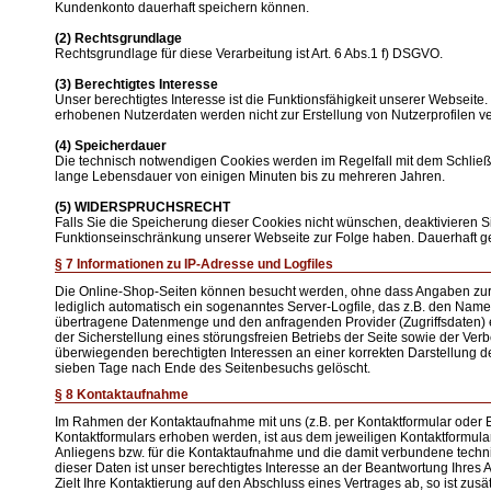
Kundenkonto dauerhaft speichern können.
(2) Rechtsgrundlage
Rechtsgrundlage für diese Verarbeitung ist Art. 6 Abs.1 f) DSGVO.
(3) Berechtigtes Interesse
Unser berechtigtes Interesse ist die Funktionsfähigkeit unserer Webseit
erhobenen Nutzerdaten werden nicht zur Erstellung von Nutzerprofilen v
(4) Speicherdauer
Die technisch notwendigen Cookies werden im Regelfall mit dem Schließ
lange Lebensdauer von einigen Minuten bis zu mehreren Jahren.
(5) WIDERSPRUCHSRECHT
Falls Sie die Speicherung dieser Cookies nicht wünschen, deaktivieren S
Funktionseinschränkung unserer Webseite zur Folge haben. Dauerhaft ge
§ 7 Informationen zu IP-Adresse und Logfiles
Die Online-Shop-Seiten können besucht werden, ohne dass Angaben zur
lediglich automatisch ein sogenanntes Server-Logfile, das z.B. den Name
übertragene Datenmenge und den anfragenden Provider (Zugriffsdaten) e
der Sicherstellung eines störungsfreien Betriebs der Seite sowie der 
überwiegenden berechtigten Interessen an einer korrekten Darstellung des
sieben Tage nach Ende des Seitenbesuchs gelöscht.
§ 8 Kontaktaufnahme
Im Rahmen der Kontaktaufnahme mit uns (z.B. per Kontaktformular oder
Kontaktformulars erhoben werden, ist aus dem jeweiligen Kontaktformula
Anliegens bzw. für die Kontaktaufnahme und die damit verbundene techni
dieser Daten ist unser berechtigtes Interesse an der Beantwortung Ihres A
Zielt Ihre Kontaktierung auf den Abschluss eines Vertrages ab, so ist zusä