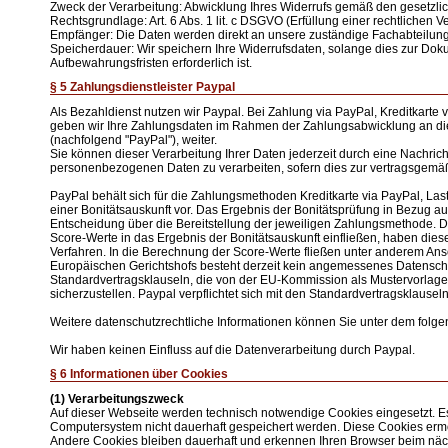
Zweck der Verarbeitung: Abwicklung Ihres Widerrufs gemäß den gesetzli
Rechtsgrundlage: Art. 6 Abs. 1 lit. c DSGVO (Erfüllung einer rechtlichen Ve
Empfänger: Die Daten werden direkt an unsere zuständige Fachabteilung
Speicherdauer: Wir speichern Ihre Widerrufsdaten, solange dies zur Doku
Aufbewahrungsfristen erforderlich ist.
§ 5 Zahlungsdienstleister Paypal
Als Bezahldienst nutzen wir Paypal. Bei Zahlung via PayPal, Kreditkarte v
geben wir Ihre Zahlungsdaten im Rahmen der Zahlungsabwicklung an die 
(nachfolgend "PayPal"), weiter.
Sie können dieser Verarbeitung Ihrer Daten jederzeit durch eine Nachrich
personenbezogenen Daten zu verarbeiten, sofern dies zur vertragsgemäß
PayPal behält sich für die Zahlungsmethoden Kreditkarte via PayPal, Last
einer Bonitätsauskunft vor. Das Ergebnis der Bonitätsprüfung in Bezug a
Entscheidung über die Bereitstellung der jeweiligen Zahlungsmethode. D
Score-Werte in das Ergebnis der Bonitätsauskunft einfließen, haben dies
Verfahren. In die Berechnung der Score-Werte fließen unter anderem Ans
Europäischen Gerichtshofs besteht derzeit kein angemessenes Datensch
Standardvertragsklauseln, die von der EU-Kommission als Mustervorlage
sicherzustellen. Paypal verpflichtet sich mit den Standardvertragsklaus
Weitere datenschutzrechtliche Informationen können Sie unter dem folg
Wir haben keinen Einfluss auf die Datenverarbeitung durch Paypal.
§ 6 Informationen über Cookies
(1) Verarbeitungszweck
Auf dieser Webseite werden technisch notwendige Cookies eingesetzt. Es 
Computersystem nicht dauerhaft gespeichert werden. Diese Cookies ermö
Andere Cookies bleiben dauerhaft und erkennen Ihren Browser beim nächs