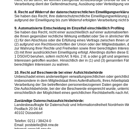
mehr, es sei denn, wir können zwingende schutzwürdige Gründe für die V
Verarbeitung dient der Geltendmachung, Ausübung oder Verteidigung v
8. Recht auf Widerruf der datenschutzrechtlichen Einwilligungserklär
Sie haben das Recht, Ihre datenschutzrechtliche Einwilligungserklärung j
aufgrund der Einwilligung bis zum Widerruf erfolgten Verarbeitung nicht b
9. Automatisierte Entscheidung im Einzelfall einschließlich Profiling
Sie haben das Recht, nicht einer ausschließlich auf einer automatisierte
die Ihnen gegenüber rechtliche Wirkung entfaltet oder Sie in ähnlicher We
(1) für den Abschluss oder die Erfüllung eines Vertrags zwischen Ihnen und
(2) aufgrund von Rechtsvorschriften der Union oder der Mitgliedstaaten
zur Wahrung Ihrer Rechte und Freiheiten sowie Ihrer berechtigten Intere
(3) mit Ihrer ausdrücklichen Einwilligung erfolgt. Allerdings dürfen die
1 DSGVO beruhen, sofern nicht Art. 9 Abs. 2 lit. a oder g gilt und ang
Interessen getroffen wurden. Hinsichtlich der in (1) und (3) genannten 
berechtigten Interessen zu wahren.
10. Recht auf Beschwerde bei einer Aufsichtsbehörde
Unbeschadet eines anderweitigen verwaltungsrechtlichen oder gerichtlic
insbesondere in dem Mitgliedstaat Ihres Aufenthaltsorts, Ihres Arbeitspla
Verarbeitung der Sie betreffenden personenbezogenen Daten gegen die
Die Aufsichtsbehörde, bei der die Beschwerde eingereicht wurde, unter
einschließlich der Möglichkeit eines gerichtlichen Rechtsbehelfs nach Ar
Zuständige Datenschutzaufsichtsbehörde:
Landesbeauftragte für Datenschutz und Informationsfreiheit Nordrhein-W
Postfach 20 04 44
40102 Düsseldorf
Telefon: 0211 / 38424-0
Email: poststelle@ldi.nrw.de