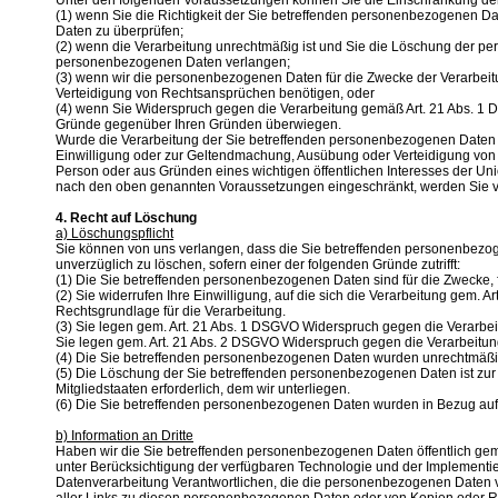
Unter den folgenden Voraussetzungen können Sie die Einschränkung de
(1) wenn Sie die Richtigkeit der Sie betreffenden personenbezogenen Dat
Daten zu überprüfen;
(2) wenn die Verarbeitung unrechtmäßig ist und Sie die Löschung der 
personenbezogenen Daten verlangen;
(3) wenn wir die personenbezogenen Daten für die Zwecke der Verarbeit
Verteidigung von Rechtsansprüchen benötigen, oder
(4) wenn Sie Widerspruch gegen die Verarbeitung gemäß Art. 21 Abs. 1 D
Gründe gegenüber Ihren Gründen überwiegen.
Wurde die Verarbeitung der Sie betreffenden personenbezogenen Daten e
Einwilligung oder zur Geltendmachung, Ausübung oder Verteidigung von 
Person oder aus Gründen eines wichtigen öffentlichen Interesses der Uni
nach den oben genannten Voraussetzungen eingeschränkt, werden Sie vo
4. Recht auf Löschung
a) Löschungspflicht
Sie können von uns verlangen, dass die Sie betreffenden personenbezoge
unverzüglich zu löschen, sofern einer der folgenden Gründe zutrifft:
(1) Die Sie betreffenden personenbezogenen Daten sind für die Zwecke, f
(2) Sie widerrufen Ihre Einwilligung, auf die sich die Verarbeitung gem. Art.
Rechtsgrundlage für die Verarbeitung.
(3) Sie legen gem. Art. 21 Abs. 1 DSGVO Widerspruch gegen die Verarbeit
Sie legen gem. Art. 21 Abs. 2 DSGVO Widerspruch gegen die Verarbeitun
(4) Die Sie betreffenden personenbezogenen Daten wurden unrechtmäßig
(5) Die Löschung der Sie betreffenden personenbezogenen Daten ist zur 
Mitgliedstaaten erforderlich, dem wir unterliegen.
(6) Die Sie betreffenden personenbezogenen Daten wurden in Bezug auf
b) Information an Dritte
Haben wir die Sie betreffenden personenbezogenen Daten öffentlich gemac
unter Berücksichtigung der verfügbaren Technologie und der Implement
Datenverarbeitung Verantwortlichen, die die personenbezogenen Daten ve