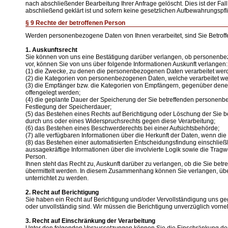
nach abschließender Bearbeitung Ihrer Anfrage gelöscht. Dies ist der Fa
abschließend geklärt ist und sofern keine gesetzlichen Aufbewahrungspf
§ 9 Rechte der betroffenen Person
Werden personenbezogene Daten von Ihnen verarbeitet, sind Sie Betrof
1. Auskunftsrecht
Sie können von uns eine Bestätigung darüber verlangen, ob personenbezo
vor, können Sie von uns über folgende Informationen Auskunft verlangen:
(1) die Zwecke, zu denen die personenbezogenen Daten verarbeitet wer
(2) die Kategorien von personenbezogenen Daten, welche verarbeitet w
(3) die Empfänger bzw. die Kategorien von Empfängern, gegenüber den
offengelegt werden;
(4) die geplante Dauer der Speicherung der Sie betreffenden personenbez
Festlegung der Speicherdauer;
(5) das Bestehen eines Rechts auf Berichtigung oder Löschung der Sie 
durch uns oder eines Widerspruchsrechts gegen diese Verarbeitung;
(6) das Bestehen eines Beschwerderechts bei einer Aufsichtsbehörde;
(7) alle verfügbaren Informationen über die Herkunft der Daten, wenn d
(8) das Bestehen einer automatisierten Entscheidungsfindung einschließl
aussagekräftige Informationen über die involvierte Logik sowie die Tragw
Person.
Ihnen steht das Recht zu, Auskunft darüber zu verlangen, ob die Sie bet
übermittelt werden. In diesem Zusammenhang können Sie verlangen, üb
unterrichtet zu werden.
2. Recht auf Berichtigung
Sie haben ein Recht auf Berichtigung und/oder Vervollständigung uns geg
oder unvollständig sind. Wir müssen die Berichtigung unverzüglich vorn
3. Recht auf Einschränkung der Verarbeitung